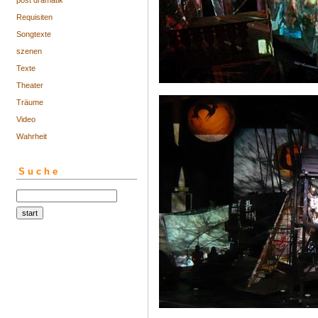
post dramatik
Requisiten
Songtexte
szenen
Texte
Theater
Träume
Video
Wahrheit
Suche