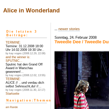
Alice in Wonderland
...
newer stories
Die letzten 3
Beiträge:
Sonntag, 24. Februar 2008
Tweedle Dee / Tweedle D
TERMINE:
Termine: 31.12.2008 18:00
Uhr 14.02.2009 19:30 Uhr...
by kay voges (2008.12.29, 22:08)
and the winner is:
SPUTNIC...
Sputnic hat den Grand Off
Award in Warschau
gewonnen!...
by kay voges (2008.12.02, 13:55)
TERMINE:
ALICE // ...und verdau dich
selbst Sehnsucht,du! //...
by kay voges (2008.11.30, 22:17)
Startseite
Navigation:Themen
am Rande