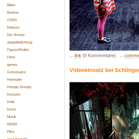
Bilder
Buehne
CERN
Deleuze
Der Roman
doppelbelichtung
Figuren/Rollen
...
link
(0 Kommentare) ...
comme
Filme
games
Videoeinsatz bei Schlinge
Grinsekatze
Hoerspiel
Humpty Dumpty
Kostuem
Kritik
Kunst
Musik
NEWS
Pilze