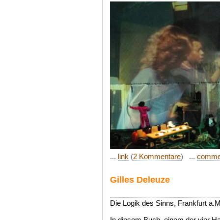
...
link
(
2 Kommentare
) ...
comme
Gilles Deleuze
Die Logik des Sinns, Frankfurt a.M
In diesem Buch, einem der vier Ha