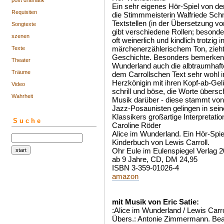
post dramatik
Ein sehr eigenes Hör-Spiel von der
Requisiten
die Stimmmeisterin Walfriede Schmi
Textstellen (in der Übersetzung v
Songtexte
gibt verschiedene Rollen; besonder
szenen
oft weinerlich und kindlich trotzig i
märchenerzählerischem Ton, zieht
Texte
Geschichte. Besonders bemerkens
Theater
Wunderland auch die albtraumhafte
Träume
dem Carrollschen Text sehr wohl 
Herzkönigin mit ihren Kopf-ab-Ge
Video
schrill und böse, die Worte übersc
Wahrheit
Musik darüber - diese stammt vo
Jazz-Posaunisten gelingen in sei
Klassikers großartige Interpretatio
Suche
Caroline Röder
Alice im Wunderland. Ein Hör-Sp
Kinderbuch von Lewis Carroll.
Ohr Eule im Eulenspiegel Verlag 2
ab 9 Jahre, CD, DM 24,95
ISBN 3-359-01026-4
amazon
mit Musik von Eric Satie:
:Alice im Wunderland / Lewis Car
Übers.: Antonie Zimmermann. Bear