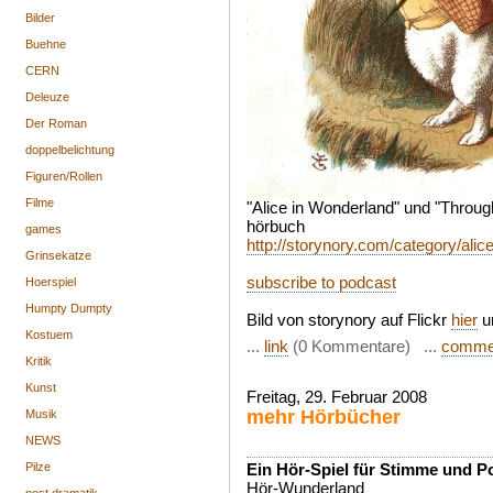
Bilder
Buehne
CERN
Deleuze
Der Roman
doppelbelichtung
Figuren/Rollen
Filme
"Alice in Wonderland" und "Throug
hörbuch
games
http://storynory.com/category/alic
Grinsekatze
subscribe to podcast
Hoerspiel
Humpty Dumpty
Bild von storynory auf Flickr
hier
u
Kostuem
...
link
(0 Kommentare) ...
comme
Kritik
Kunst
Freitag, 29. Februar 2008
mehr Hörbücher
Musik
NEWS
Ein Hör-Spiel für Stimme und 
Pilze
Hör-Wunderland