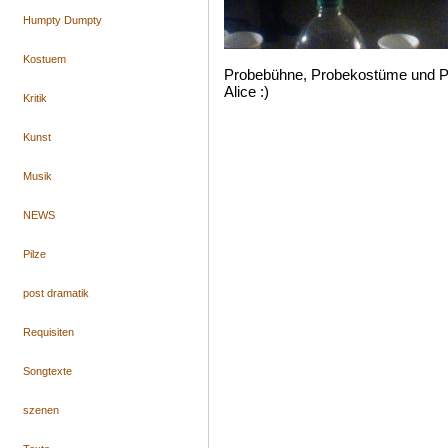
Humpty Dumpty
Kostuem
Probebühne, Probekostüme und Pr
Alice :)
Kritik
Kunst
Musik
NEWS
Pilze
post dramatik
Requisiten
Songtexte
szenen