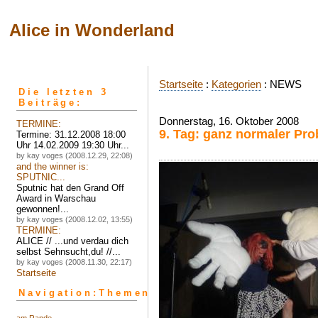
Alice in Wonderland
Startseite
:
Kategorien
: NEWS
Die letzten 3
Beiträge:
Donnerstag, 16. Oktober 2008
TERMINE:
9. Tag: ganz normaler Pr
Termine: 31.12.2008 18:00
Uhr 14.02.2009 19:30 Uhr...
by kay voges (2008.12.29, 22:08)
and the winner is:
SPUTNIC...
Sputnic hat den Grand Off
Award in Warschau
gewonnen!...
by kay voges (2008.12.02, 13:55)
TERMINE:
ALICE // ...und verdau dich
selbst Sehnsucht,du! //...
by kay voges (2008.11.30, 22:17)
Startseite
Navigation:Themen