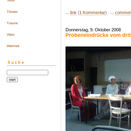
Texte
...
link
(
1 Kommentar
) ...
commen
Theater
Träume
Donnerstag, 9. Oktober 2008
Probeneindrücke vom drit
Video
Wahrheit
Suche