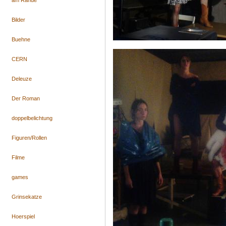
am Rande
Bilder
Buehne
CERN
Deleuze
Der Roman
doppelbelichtung
Figuren/Rollen
Filme
games
Grinsekatze
Hoerspiel