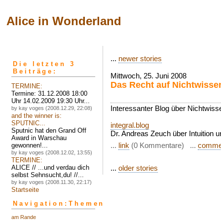
Alice in Wonderland
...
newer stories
Die letzten 3
Beiträge:
Mittwoch, 25. Juni 2008
Das Recht auf Nichtwisse
TERMINE:
Termine: 31.12.2008 18:00
Uhr 14.02.2009 19:30 Uhr...
Interessanter Blog über Nichtwiss
by kay voges (2008.12.29, 22:08)
and the winner is:
SPUTNIC...
integral.blog
Sputnic hat den Grand Off
Dr. Andreas Zeuch über Intuition
Award in Warschau
...
link
(0 Kommentare) ...
comme
gewonnen!...
by kay voges (2008.12.02, 13:55)
TERMINE:
ALICE // ...und verdau dich
...
older stories
selbst Sehnsucht,du! //...
by kay voges (2008.11.30, 22:17)
Startseite
Navigation:Themen
am Rande