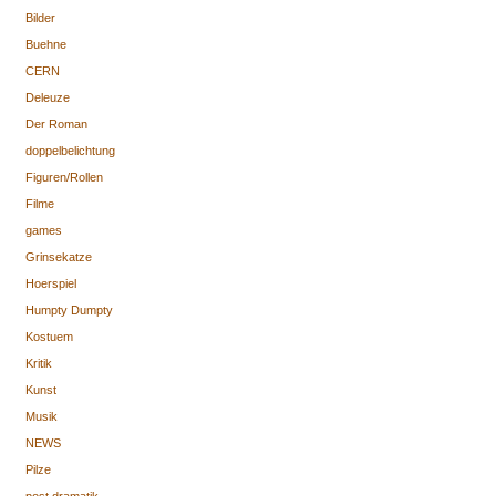
Bilder
Buehne
CERN
Deleuze
Der Roman
doppelbelichtung
Figuren/Rollen
Filme
games
Grinsekatze
Hoerspiel
Humpty Dumpty
Kostuem
Kritik
Kunst
Musik
NEWS
Pilze