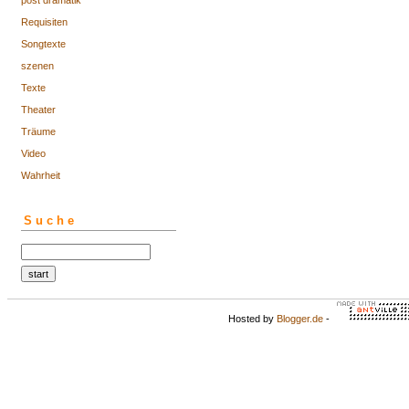
post dramatik
Requisiten
Songtexte
szenen
Texte
Theater
Träume
Video
Wahrheit
Suche
Hosted by
Blogger.de
-