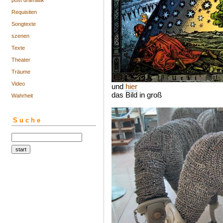
post dramatik
Requisiten
Songtexte
szenen
Texte
Theater
Träume
Video
und
hier
das Bild in groß
Wahrheit
Suche