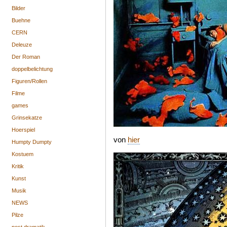
Bilder
Buehne
CERN
Deleuze
Der Roman
doppelbelichtung
Figuren/Rollen
Filme
games
Grinsekatze
Hoerspiel
von
hier
Humpty Dumpty
Kostuem
Kritik
Kunst
Musik
NEWS
Pilze