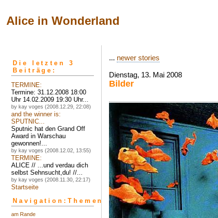
Alice in Wonderland
...
newer stories
Die letzten 3
Beiträge:
Dienstag, 13. Mai 2008
Bilder
TERMINE:
Termine: 31.12.2008 18:00
Uhr 14.02.2009 19:30 Uhr...
by kay voges (2008.12.29, 22:08)
and the winner is:
SPUTNIC...
Sputnic hat den Grand Off
Award in Warschau
gewonnen!...
by kay voges (2008.12.02, 13:55)
TERMINE:
ALICE // ...und verdau dich
selbst Sehnsucht,du! //...
by kay voges (2008.11.30, 22:17)
Startseite
Navigation:Themen
am Rande